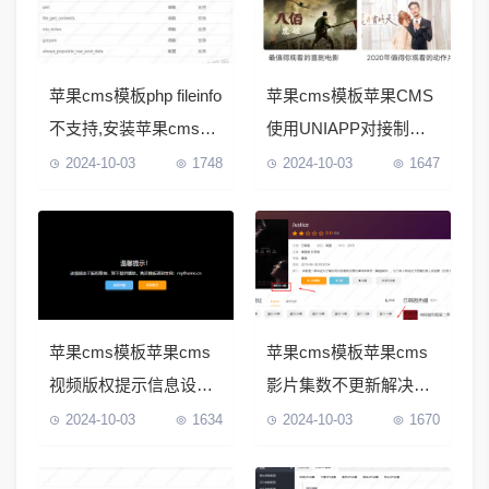
苹果cms模板php fileinfo
苹果cms模板苹果CMS
不支持,安装苹果cms时
使用UNIAPP对接制作
提示不支持fileinfo解决
纯NVUE的APP方法分
2024-10-03
1748
2024-10-03
1647
方法
享
苹果cms模板苹果cms
苹果cms模板苹果cms
视频版权提示信息设置
影片集数不更新解决方
教程（苹果cms解析官
法
2024-10-03
1634
2024-10-03
1670
方视频设置