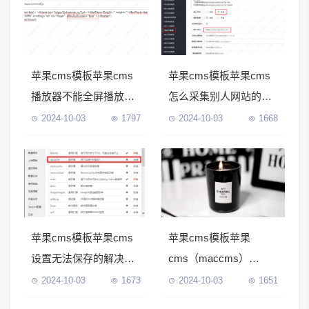
苹果cms模板苹果cms
苹果cms模板苹果cms
播放器不能全屏播放解
怎么采集别人网站的视
决方法（苹果cms怎么
频（苹果cms怎么采集
2024-10-03
1797
2024-10-03
1668
统一播放器
爱奇艺）
苹果cms模板苹果cms
苹果cms模板苹果
设置无法保存的解决方
cms（maccms）
法
player播放器解密
2024-10-03
1673
2024-10-03
1651