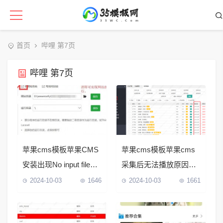
首页
哔哩 第7页
哔哩 第7页
苹果cms模板苹果CMS
苹果cms模板苹果cms
安装出现No input file
采集后无法播放原因排
specified
查及解决教程（苹果
2024-10-03
1646
2024-10-03
1661
cms采集完没有播放地
址）