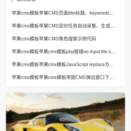
苹果cms模板苹果CMS页面title标题、keywords关键词、description描述SEO优化
苹果cms模板苹果CMS定时任务自动采集、生成、推送
苹果cms模板苹果CMS角色搜索示例代码
苹果cms模板苹果cms模板php报错no input file specified解决方法
苹果cms模板苹果cms模板JavaScript replace方法替换字符串空格方法
苹果cms模板苹果cms模板帝国CMS弹出窗口下载方式改为点击链接直接下载教程