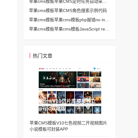
苹果cms模板苹果CMS定时任务自动采集、生成、推送
苹果cms模板苹果CMS角色搜索示例代码
苹果cms模板苹果cms模板php报错no input file specified解决方法
苹果cms模板苹果cms模板JavaScript replace方法替换字符串空格方法
热门文章
苹果cmsV10仿片库模板独立
wap+pc双端版
苹果CMS模板V10七色视频二开视频图片
小说模板可封装APP