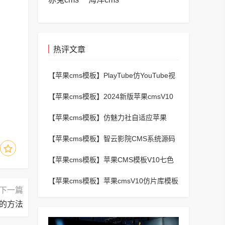
热评文章
【苹果cms模板】
PlayTube仿YouTube视
频上传分享程序源码
【苹果cms模板】
2024新版苹果cmsV10
MXProV4.5自适应影视站主题模板
【苹果cms模板】
仿魅力社自适应苹果
CMSV10模板
【苹果cms模板】
智云影院CMS系统源码
V3.0,全自动更新采集,通用API接口
【苹果cms模板】
苹果CMS模板V10七色
视频二开视频图片小说模板可封装APP
【苹果cms模板】
苹果cmsV10仿片库模板
下一篇
独立wap+pc双端版
能的方法