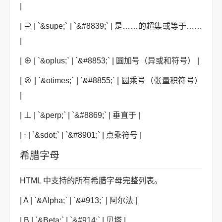
|
| ⊇ | `&supe;` | `&#8839;` | 是……的超集或等于……
|
| ⊕ | `&oplus;` | `&#8853;` | 圆加号（异或和符号） |
| ⊗ | `&otimes;` | `&#8855;` | 圆乘号（张量积符号）
|
| ⊥ | `&perp;` | `&#8869;` | 垂直于 |
| ⋅ | `&sdot;` | `&#8901;` | 点乘符号 |
希腊字母
HTML 中支持的所有希腊字母完整列表。
| Α | `&Alpha;` | `&#913;` | 阿尔法 |
| Β | `&Beta;` | `&#914;` | 贝塔 |