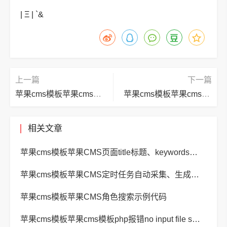
| Ξ | `&
上一篇
下一篇
苹果cms模板苹果cms模板phome_enewsshoppayfs帝国CMS商城支付方式表
苹果cms模板苹果cms模板phome_enewshmsg后台站内消息表
相关文章
苹果cms模板苹果CMS页面title标题、keywords关键词、description描述SEO优化
苹果cms模板苹果CMS定时任务自动采集、生成、推送
苹果cms模板苹果CMS角色搜索示例代码
苹果cms模板苹果cms模板php报错no input file specified解决方法