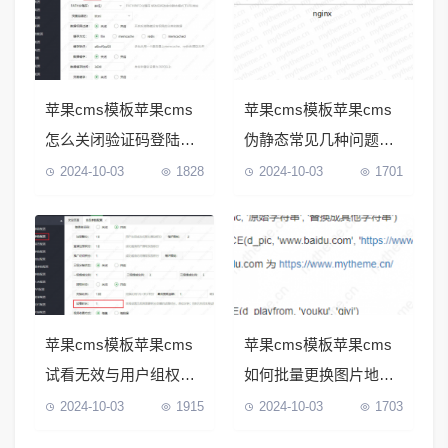
苹果cms模板苹果cms
苹果cms模板苹果cms
怎么关闭验证码登陆后
伪静态常见几种问题解
台
决教程
2024-10-03
1828
2024-10-03
1701
苹果cms模板苹果cms
苹果cms模板苹果cms
试看无效与用户组权限
如何批量更换图片地址
设置教程
和播放地址
2024-10-03
1915
2024-10-03
1703