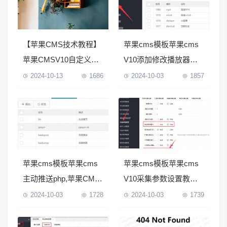
【苹果CMS技术教程】
苹果cms模板苹果cms
苹果CMSV10自定义资
V10添加修改播放器教
源库采集教程
程（苹果cms怎么统一
2024-10-13
1686
2024-10-03
1857
播放器）
苹果cms模板苹果cms
苹果cms模板苹果cms
主动推送php,苹果CMS
V10采集参数设置教程
V10 定时生成静态和网
（苹果cms自动采集设
2024-10-03
1728
2024-10-03
1739
址推送设置方法
置）