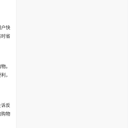
用户快
省时省
购物。
便利，
投诉反
的购物