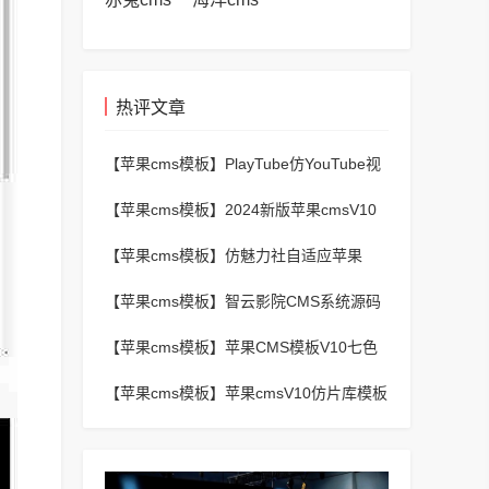
热评文章
【苹果cms模板】
PlayTube仿YouTube视
频上传分享程序源码
【苹果cms模板】
2024新版苹果cmsV10
MXProV4.5自适应影视站主题模板
【苹果cms模板】
仿魅力社自适应苹果
CMSV10模板
【苹果cms模板】
智云影院CMS系统源码
V3.0,全自动更新采集,通用API接口
【苹果cms模板】
苹果CMS模板V10七色
视频二开视频图片小说模板可封装APP
【苹果cms模板】
苹果cmsV10仿片库模板
独立wap+pc双端版