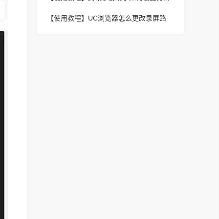
动止损的操作方法
率？腾讯手游助手设置分辨率的方法
【使用教程】
UC浏览器怎么更改录屏路
径?UC浏览器更改录屏路径的方法