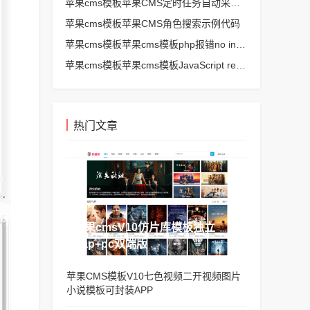
苹果cms模板苹果CMS定时任务自动采集、生成、推送
苹果cms模板苹果CMS角色搜索示例代码
苹果cms模板苹果cms模板php报错no input file specified解决方法
苹果cms模板苹果cms模板JavaScript replace方法替换字符串空格方法
热门文章
苹果cmsV10仿片库模板独立
wap+pc双端版
苹果CMS模板V10七色视频二开视频图片
小说模板可封装APP